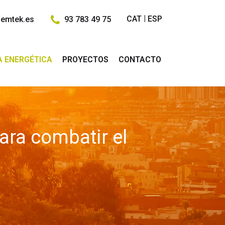
CAT
ESP
emtek.es
93 783 49 75
A ENERGÉTICA
PROYECTOS
CONTACTO
ara combatir el