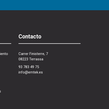
Contacto
iento
Carrer Finisterre, 7
08223 Terrassa
93 783 49 75
info@emtek.es
s