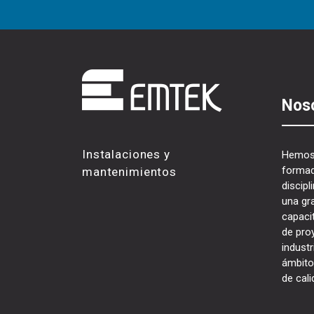
Nos
Instalaciones y
Hemos 
formad
mantenimientos
discip
una gr
capacit
de proy
industr
ámbito
de cali