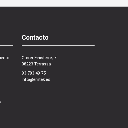
Contacto
iento
Carrer Finisterre, 7
08223 Terrassa
93 783 49 75
info@emtek.es
s