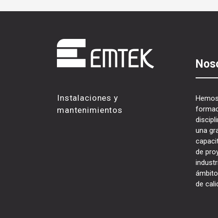
Nos
Instalaciones y
Hemos 
formad
mantenimientos
discip
una gr
capacit
de proy
industr
ámbito
de cali