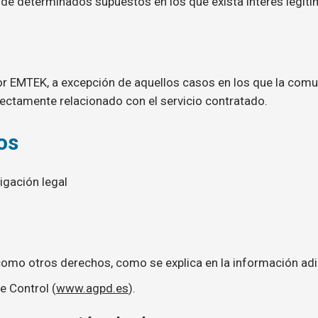
 de determinados supuestos en los que exista interés legít
r EMTEK, a excepción de aquellos casos en los que la comu
rectamente relacionado con el servicio contratado.
os
ligación legal
í como otros derechos, como se explica en la información adi
e Control (
www.agpd.es
).